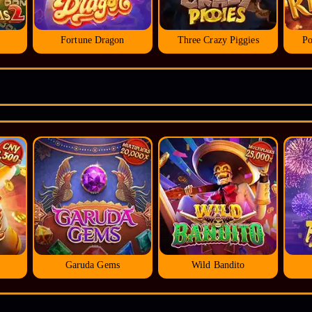
Fortune Dragon
Three Crazy Piggies
P
Garuda Gems
Wild Bandito