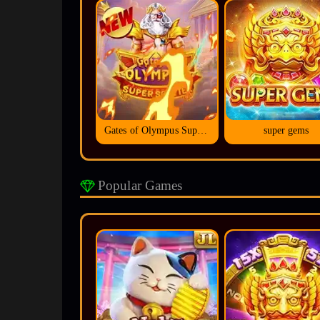
Gates of Olympus Super Scatter
super gems
Popular Games