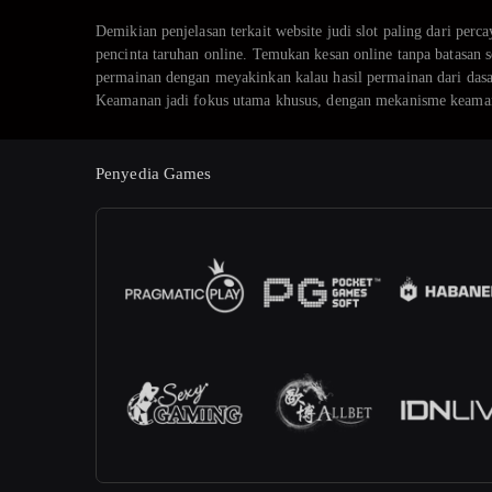
Demikian penjelasan terkait website judi slot paling dari pe
pencinta taruhan online. Temukan kesan online tanpa batasan
permainan dengan meyakinkan kalau hasil permainan dari das
Keamanan jadi fokus utama khusus, dengan mekanisme keaman
Penyedia Games