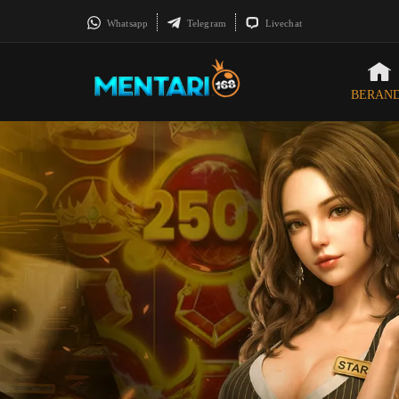
Whatsapp
Telegram
Livechat
BERAN