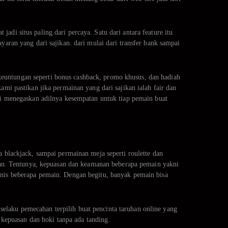
di situs paling dari percaya. Satu dari antara feature itu
aran yang dari sajikan. dari mulai dari transfer bank sampai
euntungan seperti bonus cashback, promo khusus, dan hadiah
mi pastikan jika permainan yang dari sajikan ialah fair dan
ni menegaskan adilnya kesempatan untuk tiap pemain buat
 blackjack, sampai permainan meja seperti roulette dan
inan. Tentunya, kepuasan dan keamanan beberapa pemain yakni
snis beberapa pemain. Dengan begitu, banyak pemain bisa
 selaku pemecahan terpilih buat pencinta taruhan online yang
 kepuasan dan hoki tanpa ada tanding.