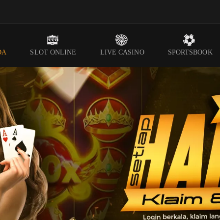
DA
SLOT ONLINE
LIVE CASINO
SPORTSBOOK