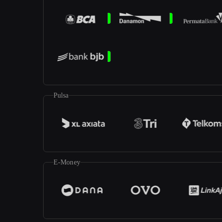
Pulsa
E-Money