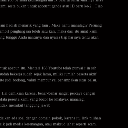
tari168 berikan keuntungan untuk peserta sehari-harinya serta
kami serta bukan untuk account ganda atau ID baru ke-2 . Tiap
cam hadiah menarik yang lain . Maka nanti manalagi? Peluang
mbil penghargaan lebih satu kali, maka dari itu amat kami
ng tunggu Anda nantinya dan nyaris tiap harinya tentu akan
tuk apapun itu. Mentari 168 Youtube telah punyai ijin sah
udah bekerja sudah sejak lama, miliki jumlah peserta aktif
bsite judi bodong, yakni mempunyai penampakan situs palsu.
. Hal demikian karena, benar-benar sangat percaya dengan
 data peserta kami yang bocor ke khalayak manalagi
si tidak memikul tanggung jawab
daikan ada soal dengan domain pokok, karena itu link pilihan
ik jadi media kesenangan, atau maksud jahat seperti scam.