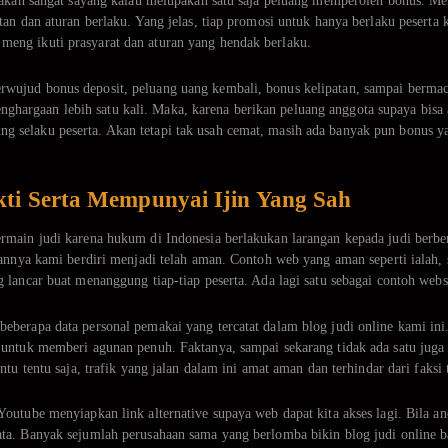
i akan sangat sayang kalau melupakan satu saja peluang memperoleh bonus. Men
an dan aturan berlaku. Yang jelas, tiap promosi untuk hanya berlaku peserta 
eng ikuti prasyarat dan aturan yang hendak berlaku.
rwujud bonus deposit, peluang uang kembali, bonus kelipatan, sampai berma
argaan lebih satu kali. Maka, karena berikan peluang anggota supaya bisa a
 selaku peserta. Akan tetapi tak usah cemat, masih ada banyak pun bonus ya
ti Serta Mempunyai Ijin Yang Sah
rmain judi karena hukum di Indonesia berlakukan larangan kepada judi berben
lannya kami berdiri menjadi telah aman. Contoh web yang aman seperti ialah, s
g lancar buat menanggung tiap-tiap peserta. Ada lagi satu sebagai contoh we
eberapa data personal pemakai yang tercatat dalam blog judi online kami ini
 untuk memberi agunan penuh. Faktanya, sampai sekarang tidak ada satu juga
entu tentu saja, trafik yang jalan dalam ini amat aman dan terhindar dari fak
outube menyiapkan link alternative supaya web dapat kita akses lagi. Bila an
ta. Banyak sejumlah perusahaan sama yang berlomba bikin blog judi online ba