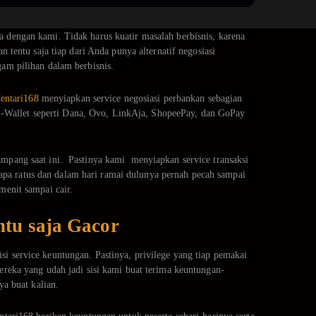
 dengan kami. Tidak harus kuatir masalah berbisnis, karena
 tentu saja tiap dari Anda punya alternatif negosiasi
am pilihan dalam berbisnis.
entari168
menyiapkan service negosiasi perbankan sebagian
t E-Wallet seperti Dana, Ovo, LinkAja, ShopeePay, dan GoPay
ampang saat ini. Pastinya kami menyiapkan service transaksi
erapa ratus dan dalam hari ramai dulunya pernah pecah sampai
menit sampai cair.
ntu saja Gacor
i service keuntungan. Pastinya, privilege yang tiap pemakai
ereka yang udah jadi sisi kami buat terima keuntungan-
ya buat kalian.