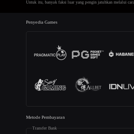
Untuk itu, banyak faksi luar yang pengin jatuhkan melalui ca
Penyedia Games
Metode Pembayaran
Transfer Bank