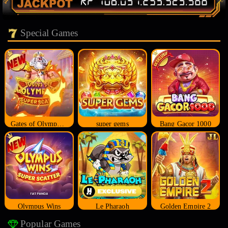
Special Games
Gates of Olympus Super Scatter
super gems
Bang Gacor 1000
Olympus Wins
Le Pharaoh
Golden Empire 2
Popular Games