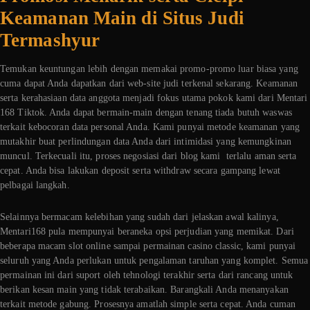
Keamanan Main di Situs Judi
Termashyur
Temukan keuntungan lebih dengan memakai promo-promo luar biasa yang
cuma dapat Anda dapatkan dari web-site judi terkenal sekarang. Keamanan
serta kerahasiaan data anggota menjadi fokus utama pokok kami dari Mentari
168 Tiktok. Anda dapat bermain-main dengan tenang tiada butuh waswas
terkait kebocoran data personal Anda. Kami punyai metode keamanan yang
mutakhir buat perlindungan data Anda dari intimidasi yang kemungkinan
muncul. Terkecuali itu, proses negosiasi dari blog kami terlalu aman serta
cepat. Anda bisa lakukan deposit serta withdraw secara gampang lewat
pelbagai langkah.
Selainnya bermacam kelebihan yang sudah dari jelaskan awal kalinya,
Mentari168 pula mempunyai beraneka opsi perjudian yang memikat. Dari
beberapa macam slot online sampai permainan casino classic, kami punyai
seluruh yang Anda perlukan untuk pengalaman taruhan yang komplet. Semua
permainan ini dari suport oleh tehnologi terakhir serta dari rancang untuk
berikan kesan main yang tidak terabaikan. Barangkali Anda menanyakan
terkait metode gabung. Prosesnya amatlah simple serta cepat. Anda cuman