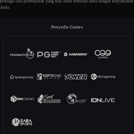
pelbagai cara pembayaran yang bisa Anda tentukan sama dengan kenyamanan
Anda.
Penyedia Games