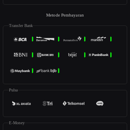
Metode Pembayaran
Transfer Bank
Pulsa
E-Money