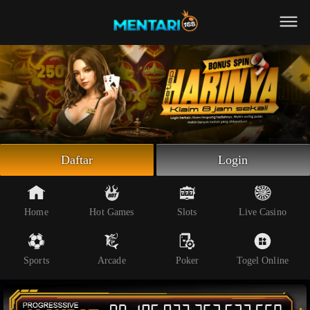
Beranda
Slot Online
Live Casino
Sportsbook
Arcade
Togel Online
Daftar
Login
Poker
Whatsapp
Home
Hot Games
Slots
Live Casino
Telegram
Sports
Arcade
Poker
Togel Online
Livechat