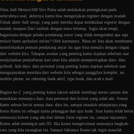
Situs Judi Mentari168 Slot Pulsa udah melakukan peningkatan pada
seluruhnya soal, akhirnya kamu bisa mengerjakan register dengan mudah.
Untuk aktor Judi teruji, yang pasti mereka dapat melakukan register dengan
mudah maupun Dari tambah dengan mata tertutup. Ingin akan tetapi,
bagaimana dengan pelaku pendatang anyar yang tidak mengetahui apa saja
terkait bumi spekulasi online? Oleh karenanya. Masa ini kita akan membantu
memfokuskan pemain pendatang anyar itu agar bisa menulis dengan ringan
dari website kita. Tahapan awalan yang penting kamu siapkan sebelum saat
menjalankan pendaftaran dari situs kita adalah mempersiapkan data- data
pribadi. Ada data- data personal yang penting kamu siapkan sebelum saat
mengupayakan mendata dari website kita sebagai panggilan komplet, no
mobile phone, no rekening bank aktif, type bank, dan arah e mail.
Bagian ke-2 yang penting kamu lakoni adalah membagi menu catatan dan
masukkan semuanya data- data personal dari kolom yang udah ada. Seusai
kamu selesai berisi semua data- data itu, sampai masalah selanjutnya yang
harus Kamu isi sebagai nama pelanggan dan ujar kode. Saat kamu telah berisi
semuanya kolom yang ada dari dalam form register itu, sampai tujuannya
Kamu udah mendapat satu ID. Jika kamu mengevaluasi semuanya langkah-
cara yang kita terangkan itu. Sampai faktanya Kamu tak ingin masalah