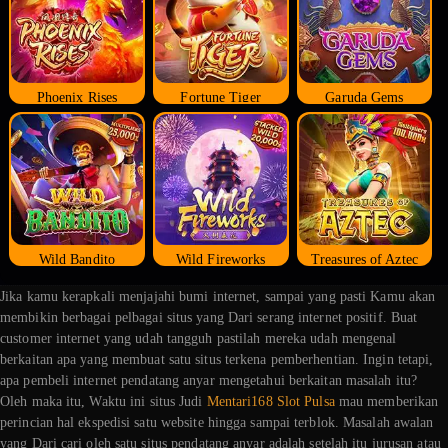
Phoenix Rises
Fortune Tiger
Garuda Gems
Wild Bandito
Wild Fireworks
Treasures of Aztec
Jika kamu kerapkali menjajahi bumi internet, sampai yang pasti Kamu akan
membikin berbagai pelbagai situs yang Dari serang internet positif. Buat
customer internet yang udah tangguh pastilah mereka udah mengenal
berkaitan apa yang membuat satu situs terkena pemberhentian. Ingin tetapi,
apa pembeli internet pendatang anyar mengetahui berkaitan masalah itu?
Oleh maka itu, Waktu ini situs Judi
Mentari168 Slot Pulsa
mau memberikan
perincian hal ekspedisi satu website hingga sampai terblok. Masalah awalan
yang Dari cari oleh satu situs pendatang anyar adalah setelah itu jurusan atau