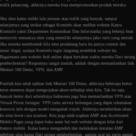
trafik pelancong, akhirnya mereka bisa mempromosikan produk mereka.
Jika situs kamu miliki lalu jurusan atau trafik yang banyak, sampai
selanjutnya yang terikat sebagai Kominfo akan melihat website Kamu.
Kominfo yakni Departemen Komunikasi Dan Informatika yang bekerja buat
menyortir semuanya situs yang memiliki selanjutnya jalur turis yang meriah.
Jika mereka membentuk bila situs pendatang baru itu punya content dan
unsur ilegal, sampai Kominfo ingin langsung memblok website itu.
Bagaimana satu website Judi online dapat bertahan waktu mereka Dari serang
pemberhentian? Responnya sangat mudah, adalah dengan memanfaatkan link
Mentari 168 Demo, VPN, dan AMP.
Pastilah kita udah sajikan link Mentari 168 Demo, akhirnya beberapa bettor
terus-menerus dapat mengerjakan akses terhadap situs kita. Tak itu saja,
banyak bettor dari seluruhnya Indonesia juga bisa memanfaatkan VPN atau
Virtual Privat Jaringan. VPN yaitu service hubungan yang dapat rahasiakan
konversi info dengan model mengubah trayek. Akhirnya memberikan akses
ke situs lewat cara nyaman. Kita juga udah siapkan AMP atau Accelerated
Mobile Pages yang dapat buka suatu hal web website dengan kilat dari
feature mobile. Kalau kamu mengunduh dan melakukan instalasi AMP
sebelum situs kamu Dari serang pemberhentian, sampai soal itu ingin sangat