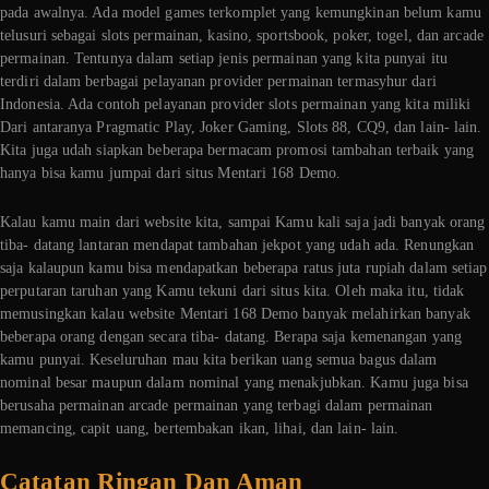
pada awalnya. Ada model games terkomplet yang kemungkinan belum kamu
telusuri sebagai slots permainan, kasino, sportsbook, poker, togel, dan arcade
permainan. Tentunya dalam setiap jenis permainan yang kita punyai itu
terdiri dalam berbagai pelayanan provider permainan termasyhur dari
Indonesia. Ada contoh pelayanan provider slots permainan yang kita miliki
Dari antaranya Pragmatic Play, Joker Gaming, Slots 88, CQ9, dan lain- lain.
Kita juga udah siapkan beberapa bermacam promosi tambahan terbaik yang
hanya bisa kamu jumpai dari situs Mentari 168 Demo.
Kalau kamu main dari website kita, sampai Kamu kali saja jadi banyak orang
tiba- datang lantaran mendapat tambahan jekpot yang udah ada. Renungkan
saja kalaupun kamu bisa mendapatkan beberapa ratus juta rupiah dalam setiap
perputaran taruhan yang Kamu tekuni dari situs kita. Oleh maka itu, tidak
memusingkan kalau website Mentari 168 Demo banyak melahirkan banyak
beberapa orang dengan secara tiba- datang. Berapa saja kemenangan yang
kamu punyai. Keseluruhan mau kita berikan uang semua bagus dalam
nominal besar maupun dalam nominal yang menakjubkan. Kamu juga bisa
berusaha permainan arcade permainan yang terbagi dalam permainan
memancing, capit uang, bertembakan ikan, lihai, dan lain- lain.
Catatan Ringan Dan Aman