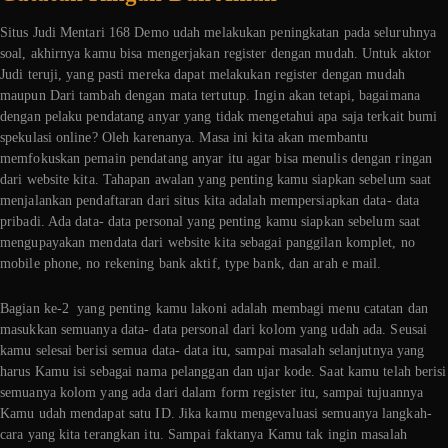
Situs Judi Mentari 168 Demo udah melakukan peningkatan pada seluruhnya
soal, akhirnya kamu bisa mengerjakan register dengan mudah. Untuk aktor
Judi teruji, yang pasti mereka dapat melakukan register dengan mudah
maupun Dari tambah dengan mata tertutup. Ingin akan tetapi, bagaimana
dengan pelaku pendatang anyar yang tidak mengetahui apa saja terkait bumi
spekulasi online? Oleh karenanya. Masa ini kita akan membantu
memfokuskan pemain pendatang anyar itu agar bisa menulis dengan ringan
dari website kita. Tahapan awalan yang penting kamu siapkan sebelum saat
menjalankan pendaftaran dari situs kita adalah mempersiapkan data- data
pribadi. Ada data- data personal yang penting kamu siapkan sebelum saat
mengupayakan mendata dari website kita sebagai panggilan komplet, no
mobile phone, no rekening bank aktif, type bank, dan arah e mail.
Bagian ke-2 yang penting kamu lakoni adalah membagi menu catatan dan
masukkan semuanya data- data personal dari kolom yang udah ada. Seusai
kamu selesai berisi semua data- data itu, sampai masalah selanjutnya yang
harus Kamu isi sebagai nama pelanggan dan ujar kode. Saat kamu telah berisi
semuanya kolom yang ada dari dalam form register itu, sampai tujuannya
Kamu udah mendapat satu ID. Jika kamu mengevaluasi semuanya langkah-
cara yang kita terangkan itu. Sampai faktanya Kamu tak ingin masalah